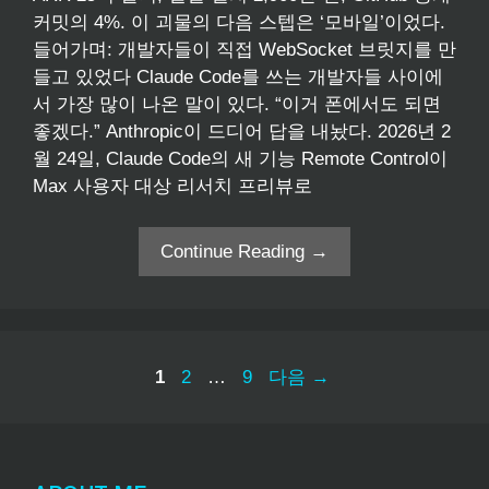
커밋의 4%. 이 괴물의 다음 스텝은 ‘모바일’이었다.
들어가며: 개발자들이 직접 WebSocket 브릿지를 만
들고 있었다 Claude Code를 쓰는 개발자들 사이에
서 가장 많이 나온 말이 있다. “이거 폰에서도 되면
좋겠다.” Anthropic이 드디어 답을 내놨다. 2026년 2
월 24일, Claude Code의 새 기능 Remote Control이
Max 사용자 대상 리서치 프리뷰로
Continue Reading →
페
페
페
1
2
…
9
다음
→
이
이
이
지
지
지