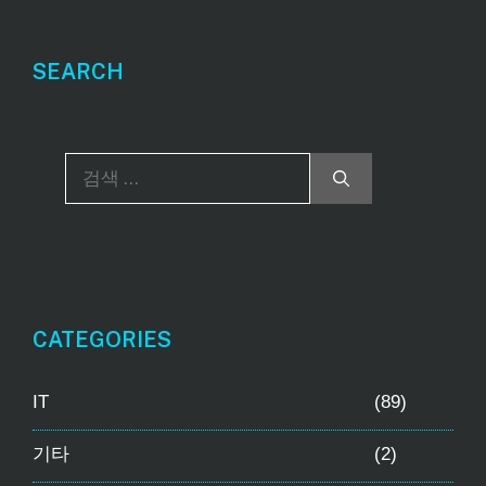
SEARCH
검
색
:
CATEGORIES
IT
(89)
기타
(2)