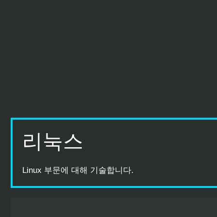
컨
텐
츠
로
건
너
뛰
기
리눅스
Linux 부문에 대해 기술합니다.