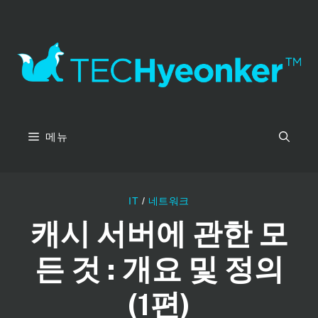
컨
텐
츠
로
건
너
뛰
기
메뉴
IT
/
네트워크
캐시 서버에 관한 모
든 것 : 개요 및 정의
(1편)