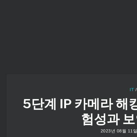
컨
텐
츠
로
건
너
뛰
기
IT
5단계 IP 카메라 해킹
험성과 보
2023년 08월 11