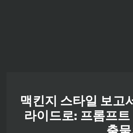
컨
텐
츠
로
건
너
뛰
기
맥킨지 스타일 보고
라이드로: 프롬프트 
출물