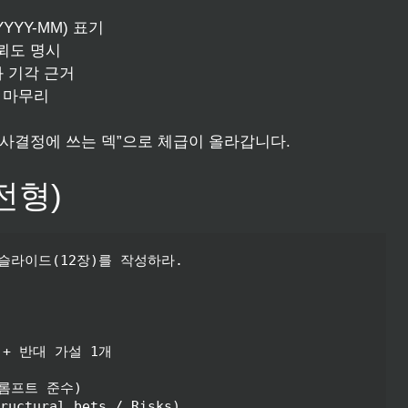
YYY-MM) 표기
신뢰도 명시
와 기각 근거
로 마무리
의사결정에 쓰는 덱”으로 체급이 올라갑니다.
전형)
라이드(12장)를 작성하라.

+ 반대 가설 1개

롬프트 준수)

ctural bets / Risks)
