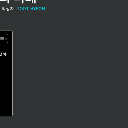
일
작성자:
ROOT HYEON
할까
다