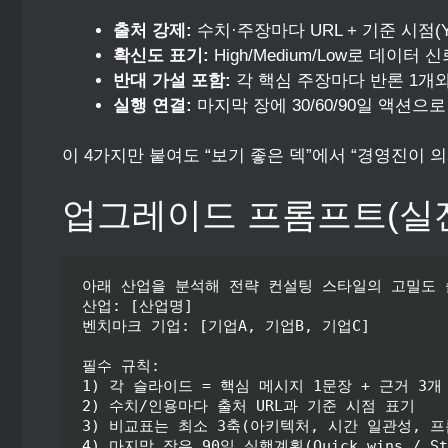
출처 강제:
수치·주장마다 URL + 기준 시점(Y
확신도 표기:
High/Medium/Low로 데이터 
반대 가설 포함:
각 핵심 주장마다 반론 1개
실행 연결:
마지막 장에 30/60/90일 액션으
이 4가지만 붙여도 “보기 좋은 덱”에서 “경영진이 
업그레이드 프롬프트(실
아래 산업을 분석해 전략 컨설팅 스타일의 고밀도 슬
산업: [산업명]

벤치마크 기업: [기업A, 기업B, 기업C]

필수 규칙:

1) 각 슬라이드 = 핵심 메시지 1문장 + 근거 3개 
2) 수치/인용마다 출처 URL과 기준 시점 표기

3) 비교표는 최소 3축(아키텍처, 시간 일관성, 프
4) 마지막 장은 90일 실행계획(Quick wins / Stru