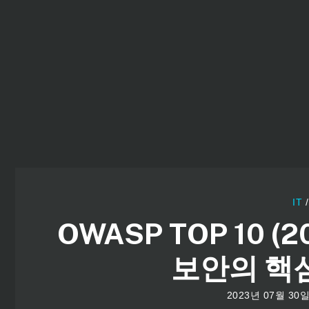
컨
텐
츠
로
건
너
뛰
기
IT
OWASP TOP 10 
보안의 핵
2023년 07월 30